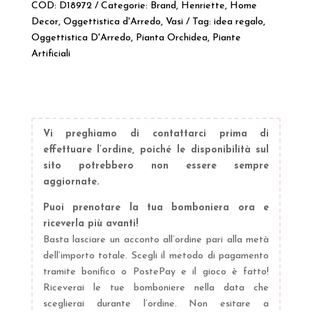
“REAL
COD:
D18972
Categorie:
Brand
,
Henriette
,
Home
TOUCH”
Decor
,
Oggettistica d'Arredo
,
Vasi
Tag:
idea regalo
,
Idea
Oggettistica D'Arredo
,
Pianta Orchidea
,
Piante
Regalo
Artificiali
Henriette
quantità
Vi preghiamo di contattarci prima di
effettuare l’ordine, poiché le disponibilità sul
sito potrebbero non essere sempre
aggiornate.
Puoi prenotare la tua bomboniera ora e
riceverla più avanti!
Basta lasciare un acconto all’ordine pari alla metà
dell’importo totale. Scegli il metodo di pagamento
tramite bonifico o PostePay e il gioco è fatto!
Riceverai le tue bomboniere nella data che
sceglierai durante l’ordine. Non esitare a