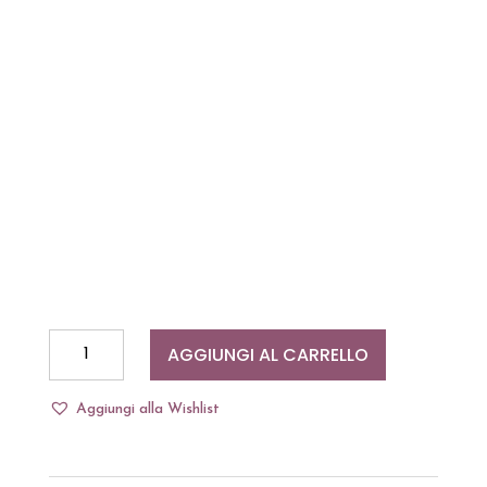
Pianta
AGGIUNGI AL CARRELLO
Orchidea
8
Aggiungi alla Wishlist
Rami
con
Vaso