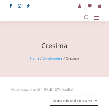



Cresima
Home
/
Bomboniere
/ Cresima
Ordina
Visualizzazione di 1-54 di 1274 risultati
in
base
al