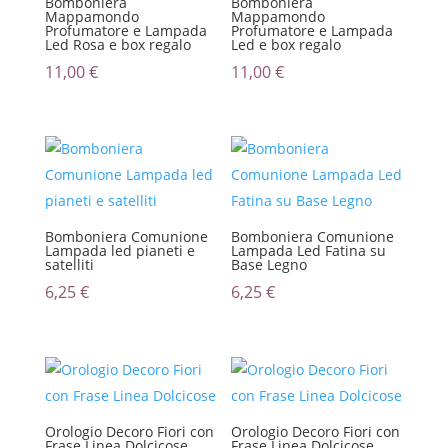
Bomboniera
Bomboniera
Mappamondo
Mappamondo
Profumatore e Lampada
Profumatore e Lampada
Led Rosa e box regalo
Led e box regalo
11,00
€
11,00
€
Bomboniera Comunione
Bomboniera Comunione
Lampada led pianeti e
Lampada Led Fatina su
satelliti
Base Legno
6,25
€
6,25
€
Orologio Decoro Fiori con
Orologio Decoro Fiori con
Frase Linea Dolcicose
Frase Linea Dolcicose