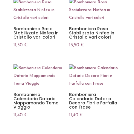
più
recente
Bomboniera Rosa
Bomboniera Rosa
Stabilizzata Ninfea in
Stabilizzata Ninfea in
Cristallo vari colori
Cristallo vari colori
11,50
€
13,50
€
Bomboniera
Bomboniera
Calendario Datario
Calendario Datario
Mappamondo Tema
Decoro Fiori e Farfalla
Viaggio
con Frase
11,40
€
11,40
€