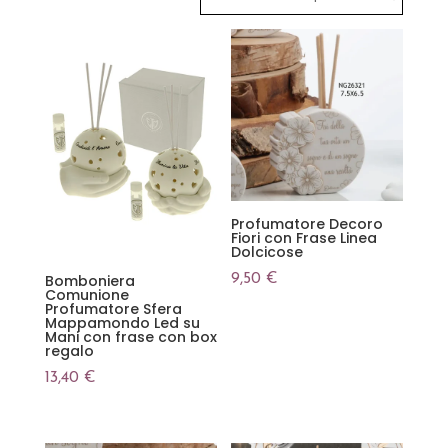
al
più
recente
Profumatore Decoro
Fiori con Frase Linea
Dolcicose
9,50
€
Bomboniera
Comunione
Profumatore Sfera
Mappamondo Led su
Mani con frase con box
regalo
13,40
€