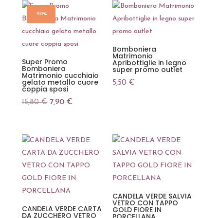
-50%
Bomboniera
Matrimonio
Super Promo
Apribottiglie in legno
Bomboniera
super promo outlet
Matrimonio cucchiaio
gelato metallo cuore
5,50
€
coppia sposi
Il
Il
15,80
€
7,90
€
prezzo
prezzo
originale
attuale
era:
è:
15,80 €.
7,90 €.
CANDELA VERDE SALVIA
VETRO CON TAPPO
CANDELA VERDE CARTA
GOLD FIORE IN
DA ZUCCHERO VETRO
PORCELLANA