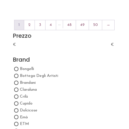
…
1
2
3
4
48
49
50
→
Prezzo
€
€
Brand
Bongelli
Bottega Degli Artisti
Brandani
Claraluna
Crilù
Cupido
Dolcicose
Emò
ETM