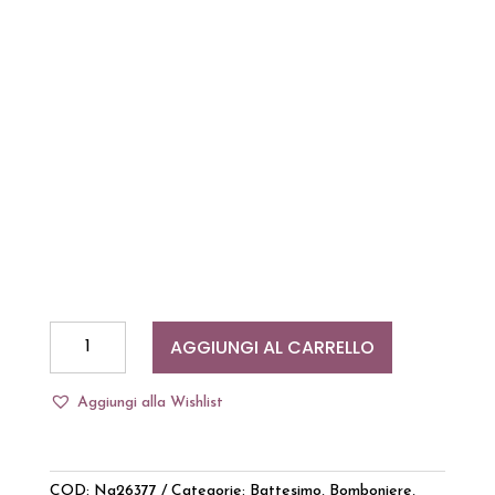
Bomboniera
AGGIUNGI AL CARRELLO
Battesimo
Datario
Aggiungi alla Wishlist
Calendario
Orsetto
Rosa
quantità
COD:
Ng26377
Categorie:
Battesimo
,
Bomboniere
,