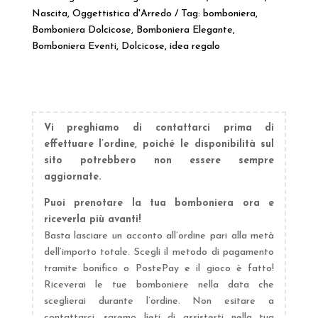
Nascita
,
Oggettistica d'Arredo
Tag:
bomboniera
,
Bomboniera Dolcicose
,
Bomboniera Elegante
,
Bomboniera Eventi
,
Dolcicose
,
idea regalo
Vi preghiamo di contattarci prima di
effettuare l’ordine, poiché le disponibilità sul
sito potrebbero non essere sempre
aggiornate.
Puoi prenotare la tua bomboniera ora e
riceverla più avanti!
Basta lasciare un acconto all’ordine pari alla metà
dell’importo totale. Scegli il metodo di pagamento
tramite bonifico o PostePay e il gioco è fatto!
Riceverai le tue bomboniere nella data che
sceglierai durante l’ordine. Non esitare a
contattarci, saremo lieti di assisterti nella tua