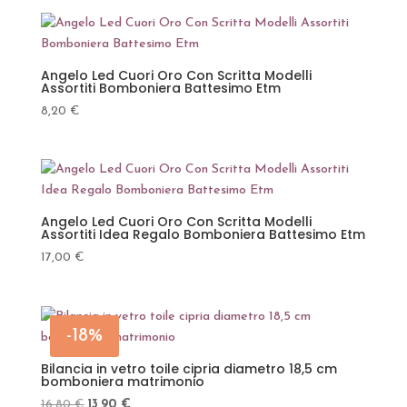
Angelo Led Cuori Oro Con Scritta Modelli
Assortiti Bomboniera Battesimo Etm
8,20
€
Angelo Led Cuori Oro Con Scritta Modelli
Assortiti Idea Regalo Bomboniera Battesimo Etm
17,00
€
-18%
Bilancia in vetro toile cipria diametro 18,5 cm
bomboniera matrimonio
Il
Il
16,80
€
13,90
€