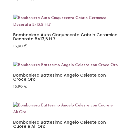
prezzo
prezzo
originale
attuale
era:
è:
16,80 €.
13,90 €.
Bomboniera Auto Cinquecento Cabrio Ceramica
Decorata 5×13,5 H.7
13,90
€
Bomboniera Battesimo Angelo Celeste con
Croce Oro
15,90
€
Bomboniera Battesimo Angelo Celeste con
Cuore e Ali Oro