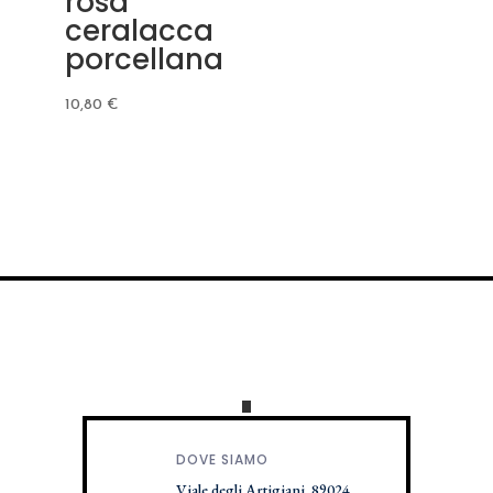
rosa
ceralacca
porcellana
10,80
€
DOVE SIAMO
Viale degli Artigiani, 89024