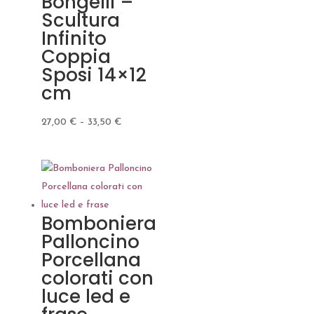
Bongelli –
Scultura
Infinito
Coppia
Sposi 14×12
cm
27,00
€
–
33,50
€
Bomboniera
Palloncino
Porcellana
colorati con
luce led e