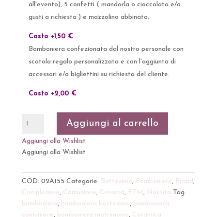
all'evento), 5 confetti ( mandorla o cioccolato e/o
gusti a richiesta ) e mazzolino abbinato.
Costo +1,50 €
Bomboniera confezionata dal nostro personale con
scatola regalo personalizzata e con l'aggiunta di
accessori e/o bigliettini su richiesta del cliente.
Costo +2,00 €
Bomboniera
Aggiungi al carrello
Calamita
Palloncino
Aggiungi alla Wishlist
Porcellana
Aggiungi alla Wishlist
celeste
con
COD:
02A155
Categorie:
Battesimo
,
Bomboniere
,
Brand
,
frase
Compleanno
,
Comunione
,
Cresima
,
ETM
,
Nascita
Tag:
5
bomboniera
,
bomboniera battesimo
,
bomboniera
cm
comunione
,
bomboniera matrimonio
,
Ceramica