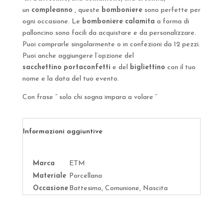
un
compleanno
, queste
bomboniere
sono perfette per
ogni occasione. Le
bomboniere
calamita
a forma di
palloncino sono facili da acquistare e da personalizzare.
Puoi comprarle singolarmente o in confezioni da 12 pezzi.
Puoi anche aggiungere l’opzione del
sacchettino
portaconfetti
e del
bigliettino
con il tuo
nome e la data del tuo evento.
Con frase ” solo chi sogna impara a volare “
Informazioni aggiuntive
Marca
ETM
Materiale
Porcellana
Occasione
Battesimo, Comunione, Nascita