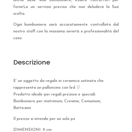
anche delle sole bomboniere, essere contattati per
fornirLe un servizio preciso che non deluderà la Sua
scelta.
Ogni bomboniera sarà accuratamente controllata dal
nostro staff con la massima serietà e professionalità del
caso.
Descrizione
E’ un oggetto da regalo in ceramica satinata che
rappresenta un palloncino con led 🎈 .
Prodotto ideale per regali preziosi e speciali.
Bomboniere per matrimoni, Cresime, Comunioni,
Battesimi
Il prezzo si intende per un solo pz
DIMENSIONI: 9 cm