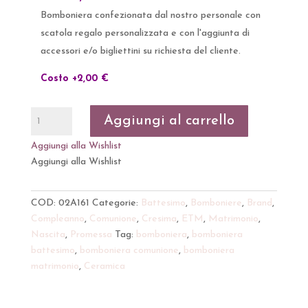
Bomboniera confezionata dal nostro personale con
scatola regalo personalizzata e con l'aggiunta di
accessori e/o bigliettini su richiesta del cliente.
Costo +2,00 €
Bomboniera
Aggiungi al carrello
palloncino
ceramica
Aggiungi alla Wishlist
satinata
Aggiungi alla Wishlist
vari
colori
COD:
02A161
Categorie:
Battesimo
,
Bomboniere
,
Brand
,
con
Compleanno
,
Comunione
,
Cresima
,
ETM
,
Matrimonio
,
led
Nascita
,
Promessa
Tag:
bomboniera
,
bomboniera
quantità
battesimo
,
bomboniera comunione
,
bomboniera
matrimonio
,
Ceramica