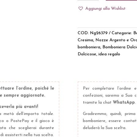
Calcio
Aggiungi alla Wishlist
Pallone
Calendario
Datario
con
COD:
Ng26379
Categorie:
B
Frase
Cresima
,
Nozze Argento e Or
quantità
bomboniera
,
Bomboniera Dolci
Dolcicose
,
idea regalo
ttuare l’ordine, poiché le
Per completare l’ordine e
ere sempre aggiornate.
confezioni, saremo a Sua c
tramite la chat
WhatsApp
.
everla più avanti!
a metà dell’importo totale.
Gradiremmo, quindi, prima 
ico o PostePay e il gioco è
bomboniere, essere contatt
ata che sceglierai durante
deluderà la Sua scelta.
di assisterti nella tua scelta.