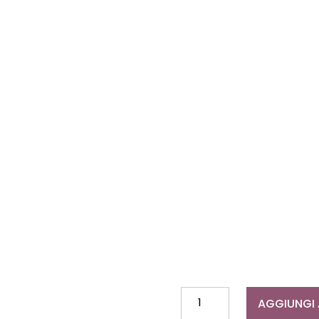
Bomboniera
AGGIUNGI 
Tema