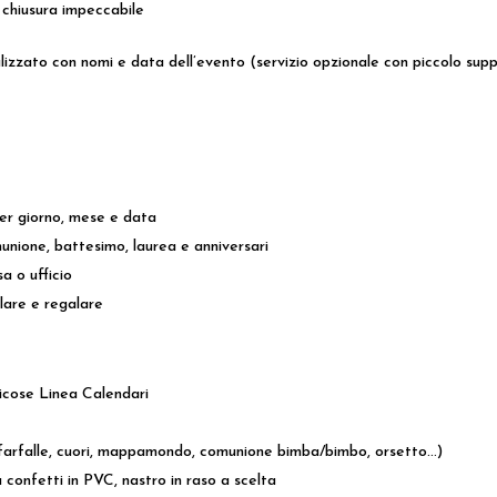
a chiusura impeccabile
onalizzato con nomi e data dell’evento (servizio opzionale con piccolo s
per giorno, mese e data
unione, battesimo, laurea e anniversari
a o ufficio
lare e regalare
cicose Linea Calendari
arfalle, cuori, mappamondo, comunione bimba/bimbo, orsetto…)
confetti in PVC, nastro in raso a scelta