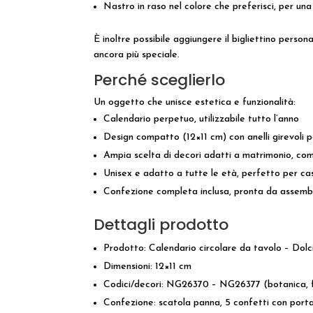
Nastro in raso nel colore che preferisci, per un
È inoltre possibile aggiungere il bigliettino pers
ancora più speciale.
Perché sceglierlo
Un oggetto che unisce estetica e funzionalità:
Calendario perpetuo, utilizzabile tutto l’anno
Design compatto (12×11 cm) con anelli girevoli 
Ampia scelta di decori adatti a matrimonio, com
Unisex e adatto a tutte le età, perfetto per cas
Confezione completa inclusa, pronta da assemb
Dettagli prodotto
Prodotto: Calendario circolare da tavolo – Dol
Dimensioni: 12×11 cm
Codici/decori: NG26370 – NG26377 (botanica, f
Confezione: scatola panna, 5 confetti con porta 