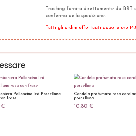
Tracking fornito direttamente da BRT e
conferma della spedizione.
Tutti gli ordini effettuati dopo le ore 14
ressare
niera Palloncino led Porcellana
Candela profumata rosa cerala
con frase
porcellana
0
€
10,80
€