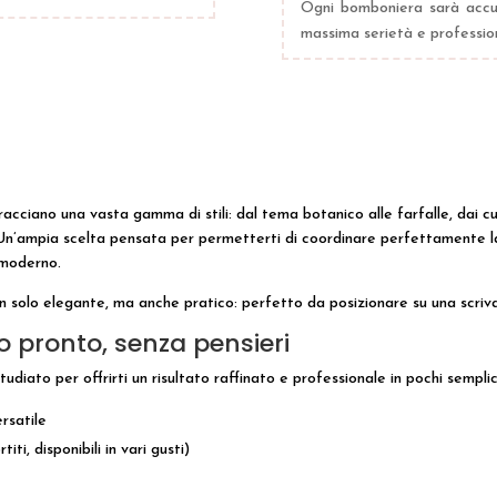
Ogni bomboniera sarà accur
massima serietà e profession
ciano una vasta gamma di stili: dal tema botanico alle farfalle, dai cuo
Un’ampia scelta pensata per permetterti di coordinare perfettamente la
 moderno.
n solo elegante, ma anche pratico: perfetto da posizionare su una scrivan
to pronto, senza pensieri
udiato per offrirti un risultato raffinato e professionale in pochi semplic
rsatile
ti, disponibili in vari gusti)