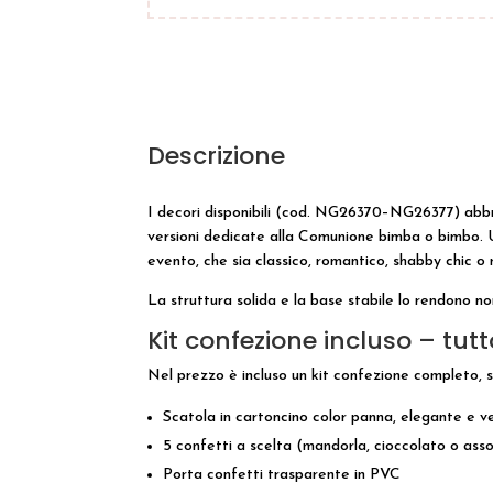
Descrizione
I decori disponibili (cod. NG26370–NG26377) abbrac
versioni dedicate alla Comunione bimba o bimbo. 
evento, che sia classico, romantico, shabby chic o
La struttura solida e la base stabile lo rendono no
Kit confezione incluso – tut
Nel prezzo è incluso un kit confezione completo, st
Scatola in cartoncino color panna, elegante e ve
5 confetti a scelta (mandorla, cioccolato o assorti
Porta confetti trasparente in PVC