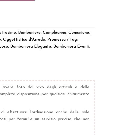
attesimo
,
Bomboniere
,
Compleanno
,
Comunione
,
o
,
Oggettistica d'Arredo
,
Promessa
Tag:
cose
,
Bomboniera Elegante
,
Bomboniera Eventi
,
 avere foto dal vivo degli articoli e delle
ompleta disposizione per qualsiasi chiarimento
di effettuare l’ordinazione anche delle sole
ati per fornirLe un servizio preciso che non