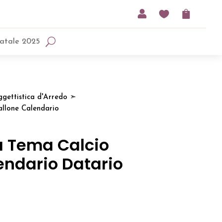



atale 2025
gettistica d'Arredo
➣
llone Calendario
 Tema Calcio
endario Datario