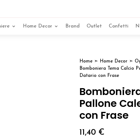
iere
Home Decor
Brand
Outlet
Confetti
N
Home
➣
Home Decor
➣
Og
Bomboniera Tema Calcio Pa
Datario con Frase
Bomboniera
Pallone Cal
con Frase
11,40
€